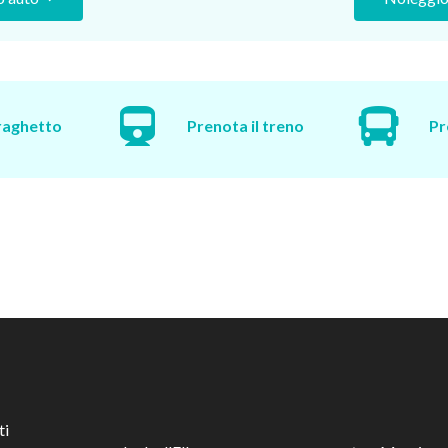
traghetto
Prenota il treno
Pr
ti