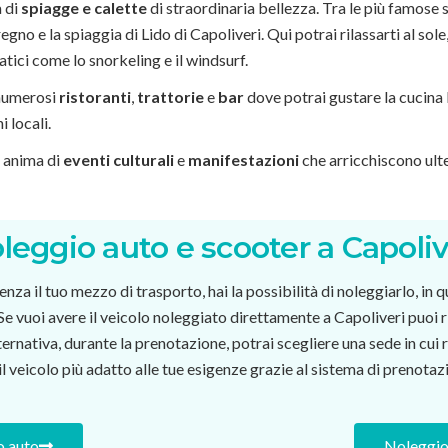
à di
spiagge e calette
di straordinaria bellezza. Tra le più famose 
gno e la spiaggia di Lido di Capoliveri. Qui potrai rilassarti al sole
tici come lo snorkeling e il windsurf.
 numerosi
ristoranti
,
trattorie
e
bar
dove potrai gustare la cucina lo
 locali.
si anima di
eventi culturali
e
manifestazioni
che arricchiscono ult
leggio auto e scooter a Capoliv
 senza il tuo mezzo di trasporto, hai la possibilità di noleggiarlo, in
Se vuoi avere il veicolo noleggiato direttamente a Capoliveri puoi 
rnativa, durante la prenotazione, potrai scegliere una sede in cui r
il veicolo più adatto alle tue esigenze grazie al sistema di prenotaz
o auto
Noleggio