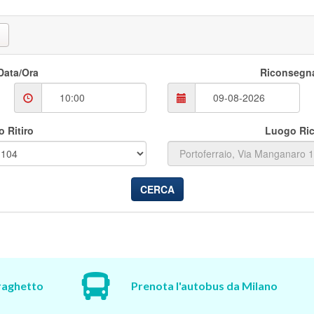
 Data/Ora
Riconsegna
 Ritiro
Luogo Ri
CERCA
traghetto
Prenota l'autobus da Milano