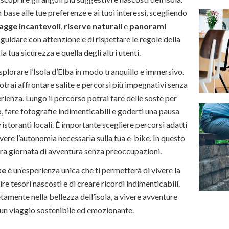
n base alle tue preferenze e ai tuoi interessi, scegliendo
agge incantevoli
,
riserve naturali
e
panorami
guidare con attenzione e di rispettare le regole della
la tua sicurezza e quella degli altri utenti.
 esplorare l’Isola d’Elba in modo tranquillo e immersivo.
potrai affrontare salite e percorsi più impegnativi senza
erienza. Lungo il percorso potrai fare delle soste per
fare fotografie indimenticabili e goderti una pausa
 ristoranti locali. È importante scegliere percorsi adatti
 avere l’autonomia necessaria sulla tua e-bike. In questo
era giornata di avventura senza preoccupazioni.
ke
è un’esperienza unica che ti permetterà di vivere la
re tesori nascosti e di creare ricordi indimenticabili.
amente nella bellezza dell’isola, a vivere avventure
 un viaggio sostenibile ed emozionante.