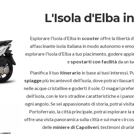
L'Isola d'Elba i
Esplorare l’Isola d’Elba in
scooter
offre la libertà 
affascinante isola italiana in modo autonomo e emo
esplorare l’Isola d’Elba a tuo piacimento, godere appi
e
spostarti con facilità
da un luo
Pianifica il tuo
itinerario
in base ai tuoi interessi. P
spiagge
più incantevoli dell’isola, dove potrai rilassar
nelle acque cristalline e goderti il sole. O magari prefer
dell’isola, con le loro stradine caratteristiche e i pa
ogni angolo. Se sei appassionato di storia, potrai visita
Portoferraio, la città principale, potrai esplorare la
s
offre una vista panoramica sulla città e sul mare circos
delle
miniere di Capoliveri
, testimoni di un’