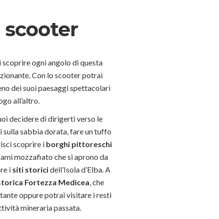
n scooter
di scoprire ogni angolo di questa
zionante. Con lo scooter potrai
eno dei suoi paesaggi spettacolari
go all’altro.
uoi decidere di dirigerti verso le
ti sulla sabbia dorata, fare un tuffo
isci scoprire i
borghi pittoreschi
norami mozzafiato che si aprono da
re i
siti storici
dell’Isola d’Elba. A
torica Fortezza Medicea
, che
tante oppure potrai visitare i resti
attività mineraria passata.