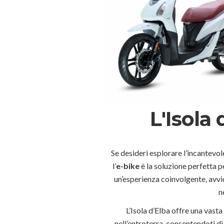
L'Isola 
Se desideri esplorare l’incantevol
l’
e-bike
è la soluzione perfetta p
un’esperienza coinvolgente, avv
n
L’Isola d’Elba offre una vasta
nell’entroterra, consentendoti di 