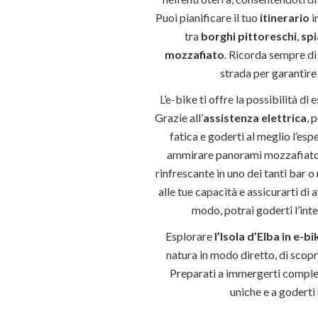
Puoi pianificare il tuo
itinerario
i
tra
borghi pittoreschi
,
spi
mozzafiato
. Ricorda sempre di 
strada per garantire 
L’e-bike ti offre la possibilità di
Grazie all’
assistenza elettrica
, 
fatica e goderti al meglio l’esp
ammirare panorami mozzafiato, 
rinfrescante in uno dei tanti bar o
alle tue capacità e assicurarti di
modo, potrai goderti l’int
Esplorare
l’Isola d’Elba in e-bi
natura in modo diretto, di scopri
Preparati a immergerti complet
uniche e a goderti