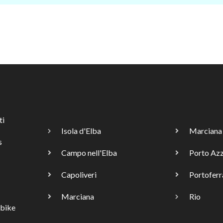
ti
Isola d'Elba
Marciana
s
Campo nell'Elba
Porto Az
Capoliveri
Portoferr
Marciana
Rio
-bike