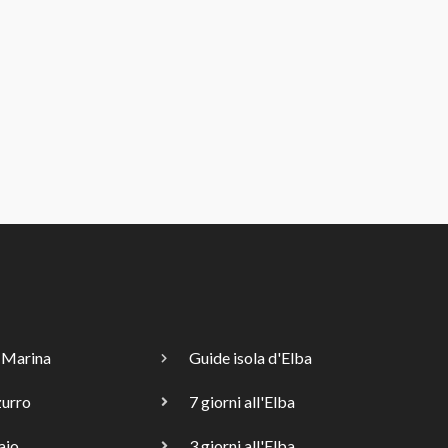
 Marina
Guide isola d'Elba
zurro
7 giorni all'Elba
aio
3 giorni all'Elba