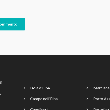
ti
Isola d'Elba
Marciana
s
Campo nell'Elba
Porto Az
Capoliveri
Portoferr