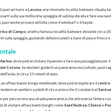
i puoi arrivare a
Lacona
, una rinomata località balneare situata lun
sarti sulla sua bellissima spiaggia di sabbia dorata e fare una nuota
, puoi anche provare attività come il windsurf o il kayak.
rina di Campo
, un’altra famosa località balneare distante circa 2
nti sulla spiaggia, gustando deliziosi piatti a base di pesce fresco
entale
Marina
, dove potrai visitare il paesino e fare una passeggiata per il
del Cotone
. Se desideri goderti un panorama mozzafiato, puoi ra
a dell’isola, in circa 15 minuti di auto.
, un affascinante borgo medievale, dove potrai esplorare il
centro
prendere un sentiero a piedi di circa un’ora che ti condurrà al
Santua
 per percorrere una strada panoramica che attraversa l’intera cost
lità di visitare affascinanti borghi come
Sant’Andrea
,
Chiessi
e
Po