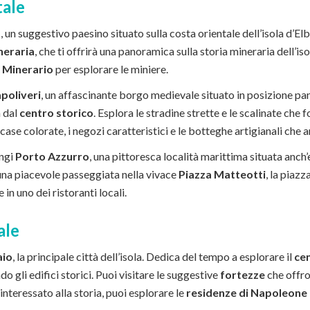
tale
a
, un suggestivo paesino situato sulla costa orientale dell’isola d’Elb
ineraria
, che ti offrirà una panoramica sulla storia mineraria dell’is
 Minerario
per esplorare le miniere.
poliveri
, un affascinante borgo medievale situato in posizione pan
a dal
centro storico
. Esplora le stradine strette e le scalinate che
case colorate, i negozi caratteristici e le botteghe artigianali che 
ungi
Porto Azzurro
, una pittoresca località marittima situata anch’
 una piacevole passeggiata nella vivace
Piazza Matteotti
, la piaz
in uno dei ristoranti locali.
ale
aio
, la principale città dell’isola. Dedica del tempo a esplorare il
cen
o gli edifici storici. Puoi visitare le suggestive
fortezze
che offro
 interessato alla storia, puoi esplorare le
residenze di Napoleone