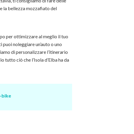
ttavia, ti consigliamo di fare delle
re la bellezza mozzafiato del
ipo per ottimizzare al meglio il tuo
ti puoi noleggiare un’auto o uno
liamo di personalizzare l’itinerario
o tutto ciò che l’Isola d’Elba ha da
-bike