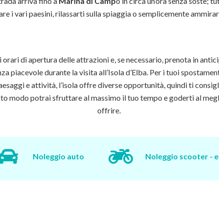
strada arriva fino a
Marina di Camp
o in circa un’ora senza soste; tu
are i vari paesini, rilassarti sulla spiaggia o semplicemente ammira
orari di apertura delle attrazioni e, se necessario, prenota in antic
za piacevole durante la visita all’Isola d’Elba. Per i tuoi spostamen
esaggi e attività, l’isola offre diverse opportunità, quindi ti consig
sto modo potrai sfruttare al massimo il tuo tempo e goderti al megli
offrire.
Noleggio auto
Noleggio scooter - e