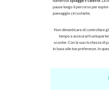
numerose
spiagg
e
e
calette
. La 
pause lungo il percorso per esplor
paesaggio circostante.
Non dimenticare di controllare gli 
tempo e assicurarti un’esperien
scooter.
Con la sua ricchezza di pa
in base alle tue preferenze. In que