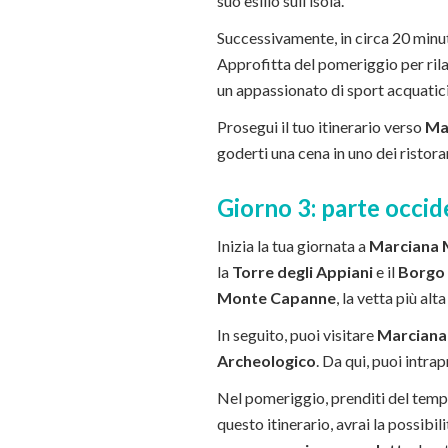
suo esilio sull’isola.
Successivamente, in circa 20 minut
Approfitta del pomeriggio per rilas
un appassionato di sport acquatici
Prosegui il tuo itinerario verso
Ma
goderti una cena in uno dei ristora
Giorno 3: parte occid
Inizia la tua giornata a
Marciana 
la
Torre degli Appiani
e il
Borgo 
Monte Capanne
, la vetta più alt
In seguito, puoi visitare
Marciana
Archeologico
. Da qui, puoi intra
Nel pomeriggio, prenditi del tempo
questo itinerario, avrai la possibi